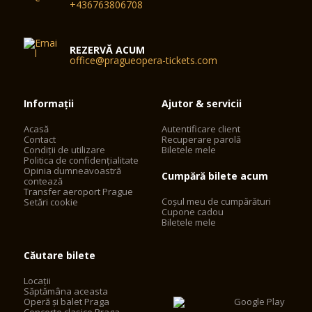
+436763806708
REZERVĂ ACUM
office@pragueopera-tickets.com
Informații
Ajutor & servicii
Acasă
Autentificare client
Contact
Recuperare parolă
Condiții de utilizare
Biletele mele
Politica de confidențialitate
Opinia dumneavoastră
Cumpără bilete acum
contează
Transfer aeroport Prague
Coșul meu de cumpărături
Setări cookie
Cupone cadou
Biletele mele
Căutare bilete
Locații
Săptămâna aceasta
Operă și balet Praga