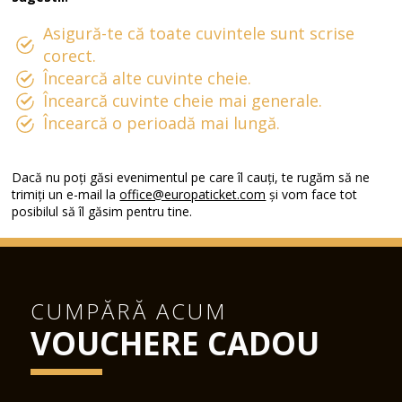
Asigură-te că toate cuvintele sunt scrise
corect.
Încearcă alte cuvinte cheie.
Încearcă cuvinte cheie mai generale.
Încearcă o perioadă mai lungă.
Dacă nu poți găsi evenimentul pe care îl cauți, te rugăm să ne
trimiți un e-mail la
office@europaticket.com
și vom face tot
posibilul să îl găsim pentru tine.
CUMPĂRĂ ACUM
VOUCHERE CADOU