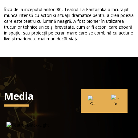
Încă de la începutul anilor '80, Teatrul Ta Fantastika a încurajat
munca intensă cu actori și situații dramatice pentru a crea poezia
care este teatru cu lumină neagră. A fost pionier în utilizarea
trucurilor tehnice unice și brevetate, cum ar fi actorii care zboară
în spațiu, sau proiecții pe ecran mare care se combină cu acțiune
live și marionete mai mari decât viața.
Media