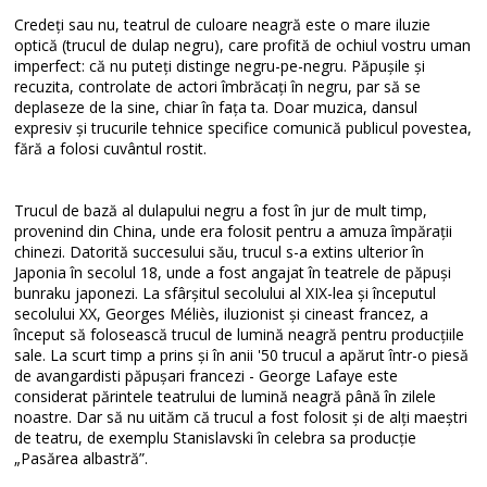
Credeți sau nu, teatrul de culoare neagră este o mare iluzie
optică (trucul de dulap negru), care profită de ochiul vostru uman
imperfect: că nu puteți distinge negru-pe-negru. Păpușile și
recuzita, controlate de actori îmbrăcați în negru, par să se
deplaseze de la sine, chiar în fața ta. Doar muzica, dansul
expresiv și trucurile tehnice specifice comunică publicul povestea,
fără a folosi cuvântul rostit.
Trucul de bază al dulapului negru a fost în jur de mult timp,
provenind din China, unde era folosit pentru a amuza împărații
chinezi. Datorită succesului său, trucul s-a extins ulterior în
Japonia în secolul 18, unde a fost angajat în teatrele de păpuși
bunraku japonezi. La sfârșitul secolului al XIX-lea și începutul
secolului XX, Georges Méliès, iluzionist și cineast francez, a
început să folosească trucul de lumină neagră pentru producțiile
sale. La scurt timp a prins și în anii '50 trucul a apărut într-o piesă
de avangardisti păpușari francezi - George Lafaye este
considerat părintele teatrului de lumină neagră până în zilele
noastre. Dar să nu uităm că trucul a fost folosit și de alți maeștri
de teatru, de exemplu Stanislavski în celebra sa producție
„Pasărea albastră”.