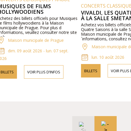
USIQUES DE FILMS
CONCERTS CLASSIQUE
OLLYWOODIENS
VIVALDI, LES QUAT
À LA SALLE SMETA
hetez des billets officiels pour Musiques
 films hollywoodiens à la Maison
Achetez vos billets officiels
nicipale de Prague. Pour plus d
Quatre Saisons à la salle S
nformations, veuillez consulter notre site
Maison municipale de Pragu
b.
´informations, consultez no
Maison municipale de Prague
Maison municipale de
dim. 09 août 2026 - lun. 07 sept.
lun. 10 août 2026
026
BILLETS
VOIR PLUS D
BILLETS
VOIR PLUS D’INFOS