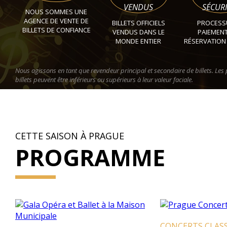
VENDUS
SÉCURI
NOUS SOMMES UNE
AGENCE DE VENTE DE
BILLETS OFFICIELS
PROCESS
BILLETS DE CONFIANCE
VENDUS DANS LE
PAIEMENT
MONDE ENTIER
RÉSERVATION
Nous agissons en tant que revendeur principal et secondaire de billets. Les 
billets peuvent être inférieurs ou supérieurs à leur valeur faciale.
CETTE SAISON À PRAGUE
PROGRAMME
CONCERTS CLASS