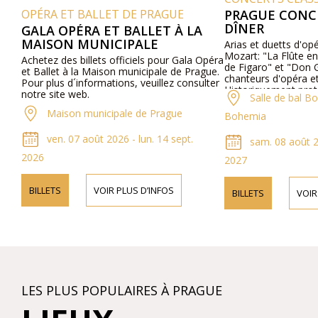
OPÉRA ET BALLET DE PRAGUE
PRAGUE CONCE
DÎNER
GALA OPÉRA ET BALLET À LA
MAISON MUNICIPALE
Arias et duetts d'opé
Mozart: "La Flûte en
Achetez des billets officiels pour Gala Opéra
de Figaro" et "Don Gi
et Ballet à la Maison municipale de Prague.
chanteurs d'opéra et 
Pour plus d´informations, veuillez consulter
Historiquement protég
notre site web.
Salle de bal Bo
de Prague. Cuisine ex
Maison municipale de Prague
Bohemia
ven. 07 août 2026 - lun. 14 sept.
sam. 08 août 20
2026
2027
BILLETS
VOIR PLUS D’INFOS
BILLETS
VOIR 
LES PLUS POPULAIRES À PRAGUE