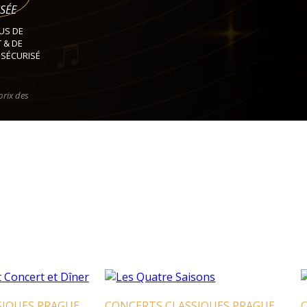
SÉE
US DE
 & DE
 SÉCURISÉ
prix des
IQUES PRAGUE
CONCERTS CLASSIQUES PRAGUE
C