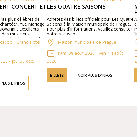
RT CONCERT ET
LES QUATRE SAISONS
M
H
ras plus célèbres de
Achetez des billets officiels pour Les Quatre
Ac
chantée", "Le Mariage
Saisons à la Maison municipale de Prague.
de
ovanni". Excellents
Pour plus d´informations, veuillez consulter
mu
des musiciens.
notre site web.
´i
é Hall dans le centre
we
caccio - Grand Hotel
Maison municipale de Prague
ceptionnelle.
sam. 08 août 2026 - ven. 14 août
26 - jeu. 30 déc.
2026
2
BILLETS
VOIR PLUS D’INFOS
PLUS D’INFOS