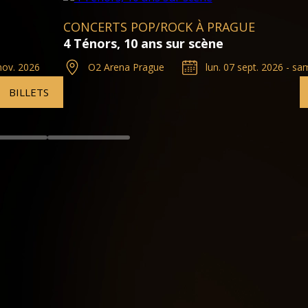
CONCERTS POP/ROCK À PRA
Emeli Sandé Live à Prague
 2026 - sam. 18 déc. 2027
O2 Arena Prague
lun. 07
BILLETS