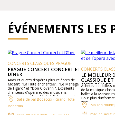
ÉVÉNEMENTS LES 
CONCERTS CLASSIQUES PRAGUE
PRAGUE CONCERT CONCERT ET
CONCERTS CLAS
DÎNER
LE MEILLEUR 
CLASSIQUE ET
Arias et duetts d'opéras plus célèbres de
Mozart: "La Flûte enchantée", "Le Mariage
AVEC BALLET
Achetez des billets o
de Figaro" et "Don Giovanni". Excellents
de la musique classi
chanteurs d'opéra et des musiciens.
ballet à la Maison m
Historiquement protégé Hall dans le centre
Pour plus d’informati
Salle de bal Bocaccio - Grand Hotel
de Prague. Cuisine exceptionnelle.
web.
Maison munici
Bohemia
mar. 11 août 