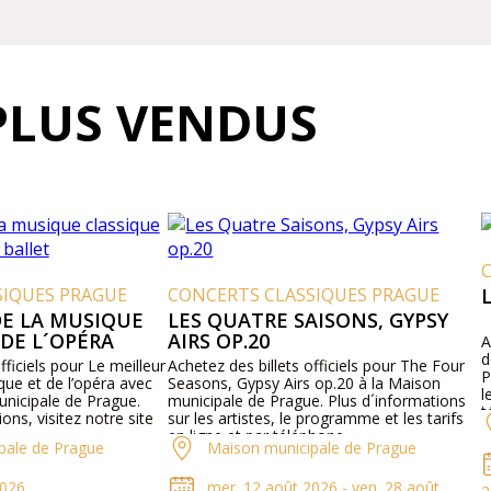
PLUS VENDUS
SIQUES PRAGUE
CONCERTS CLASSIQUES PRAGUE
DE LA MUSIQUE
LES QUATRE SAISONS, GYPSY
 DE L´OPÉRA
AIRS OP.20
A
d
fficiels pour Le meilleur
Achetez des billets officiels pour The Four
P
que et de l’opéra avec
Seasons, Gypsy Airs op.20 à la Maison
l
unicipale de Prague.
municipale de Prague. Plus d´informations
t
ons, visitez notre site
sur les artistes, le programme et les tarifs
en ligne et par téléphone.
pale de Prague
Maison municipale de Prague
2026
mer. 12 août 2026 - ven. 28 août