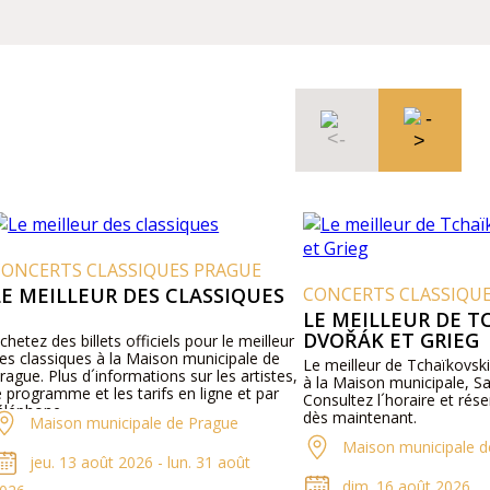
CONCERTS CLASSIQUES PRAGUE
LE MEILLEUR DES CLASSIQUES
CONCERTS CLASSIQU
LE MEILLEUR DE T
DVOŘÁK ET GRIEG
chetez des billets officiels pour le meilleur
es classiques à la Maison municipale de
Le meilleur de Tchaïkovski
rague. Plus d´informations sur les artistes,
à la Maison municipale, S
e programme et les tarifs en ligne et par
Consultez l´horaire et rése
éléphone.
dès maintenant.
Maison municipale de Prague
Maison municipale d
jeu. 13 août 2026 - lun. 31 août
dim. 16 août 2026