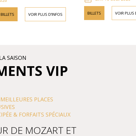
026
BILLETS
VOIR PLUS 
BILLETS
VOIR PLUS D’INFOS
LA SAISON
MENTS VIP
 MEILLEURES PLACES
SIVES
IPÉE & FORFAITS SPÉCIAUX
UR DE MOZART ET