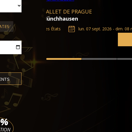
CONCERTS POP/ROCK À PRAGUE
4 Ténors, 10 ans sur scène
ATES
 - dim. 08 nov. 2026
O2 Arena Prague
lun. 07 sept.
BILLETS
%
ATION