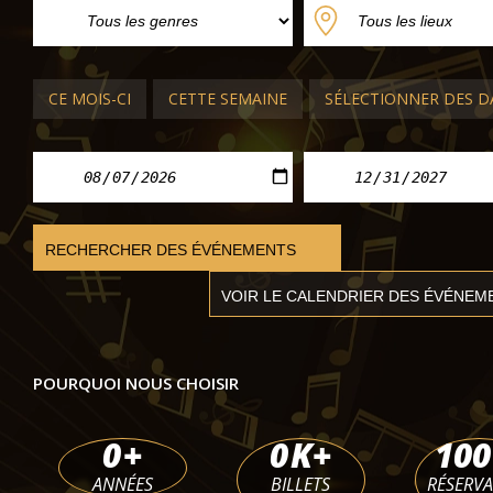
OPÉRA ET BALLET DE PRAGUE
Baron de Münchhausen
CE MOIS-CI
CETTE SEMAINE
SÉLECTIONNER DES D
Théâtre des États
lun. 07 sept. 2026
POURQUOI NOUS CHOISIR
0
+
0
K+
100
ANNÉES
BILLETS
RÉSERV