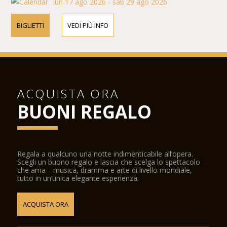
lun 17 ago 2026 - sab 29 ago 2026
BIGLIETTI
VEDI PIÙ INFO
ACQUISTA ORA
BUONI REGALO
Regala a qualcuno una notte indimenticabile all’opera.
Scegli un buono regalo e lascia che scelga lo spettacolo
che ama—musica, dramma e arte di livello mondiale,
tutto in un’unica elegante esperienza.
ACQUISTA ORA