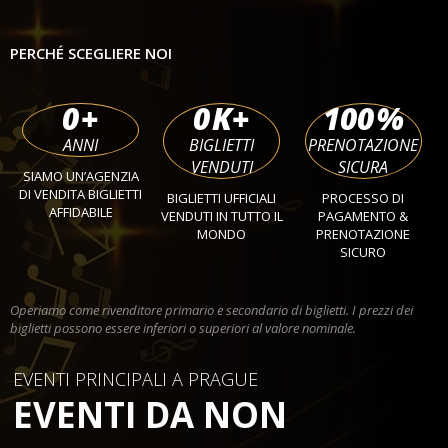
PERCHÉ SCEGLIERE NOI
0
+
0
K+
100
%
ANNI
BIGLIETTI
PRENOTAZIONE
VENDUTI
SICURA
SIAMO UN’AGENZIA
DI VENDITA BIGLIETTI
BIGLIETTI UFFICIALI
PROCESSO DI
AFFIDABILE
VENDUTI IN TUTTO IL
PAGAMENTO &
MONDO
PRENOTAZIONE
SICURO
Operiamo come rivenditore primario e secondario di biglietti. I prezzi dei
biglietti possono essere inferiori o superiori al valore nominale.
EVENTI PRINCIPALI A PRAGUE
EVENTI DA NON