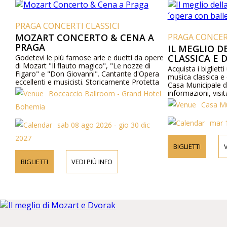
PRAGA CONCERTI CLASSICI
MOZART CONCERTO & CENA A
PRAGA CONCERT
PRAGA
IL MEGLIO D
CLASSICA E 
Godetevi le più famose arie e duetti da opere
di Mozart "Il flauto magico", "Le nozze di
BALLETTO
Acquista i biglietti 
Figaro" e "Don Giovanni". Cantante d'Opera
musica classica e 
eccellenti e musicisti. Storicamente Protetta
Casa Municipale d
Hall nel centro di Praga. Cucina eccezionale.
informazioni, visit
Boccaccio Ballroom - Grand Hotel
Casa Mu
Bohemia
mar 
sab 08 ago 2026 - gio 30 dic
2027
BIGLIETTI
V
BIGLIETTI
VEDI PIÙ INFO