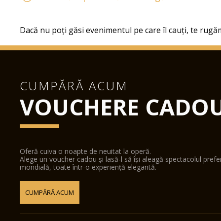
Dacă nu poți găsi evenimentul pe care îl cauți, te rugăm
CUMPĂRĂ ACUM
VOUCHERE CADO
Oferă cuiva o noapte de neuitat la operă.
Alege un voucher cadou și lasă-l să își aleagă spectacolul pref
mondială, toate într-o experiență elegantă.
CUMPĂRĂ ACUM