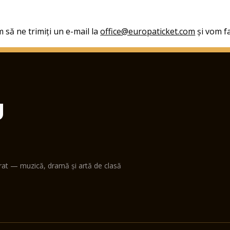
 să ne trimiți un e-mail la
office@europaticket.com
și vom fa
U
erat — muzică, dramă și artă de clasă