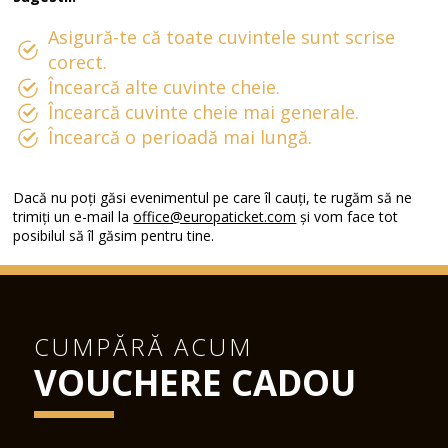
Asigură-te că toate cuvintele sunt scrise
corect.
Încearcă alte cuvinte cheie.
Încearcă cuvinte cheie mai generale.
Încearcă o perioadă mai lungă.
Dacă nu poți găsi evenimentul pe care îl cauți, te rugăm să ne
trimiți un e-mail la
office@europaticket.com
și vom face tot
posibilul să îl găsim pentru tine.
CUMPĂRĂ ACUM
VOUCHERE CADOU