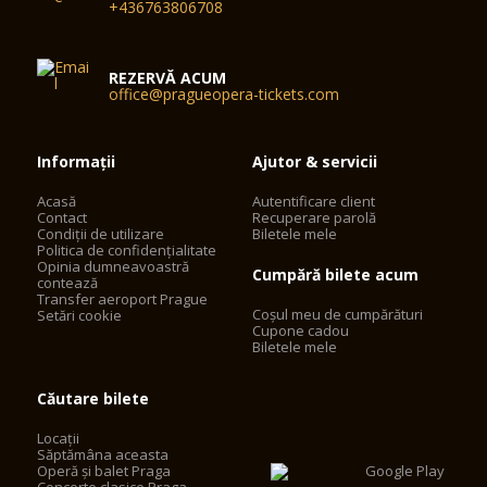
+436763806708
REZERVĂ ACUM
office@pragueopera-tickets.com
Informații
Ajutor & servicii
Acasă
Autentificare client
Contact
Recuperare parolă
Condiții de utilizare
Biletele mele
Politica de confidențialitate
Opinia dumneavoastră
Cumpără bilete acum
contează
Transfer aeroport Prague
Coșul meu de cumpărături
Setări cookie
Cupone cadou
Biletele mele
Căutare bilete
Locații
Săptămâna aceasta
Operă și balet Praga