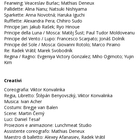
Fearwing: Veaceslav Burlac; Mathias Deneux
Pallidette: Alina Nanu; Natsuki Nishiyama
Sparkette: Anna Novotná; Haruka Iguchi
Rufflette: Alexandra Pera; Chihiro Sudo
Principe Jan: Jakub Rašek; Ryo Hinoue
Principe della Luna / Mosca: Matěj Šust; Paul Tudor Moldoveanu
Principe del Vento / Lupo: Francesco Scarpato; Jonáš Dolník
Principe del Sole / Mosca: Giovanni Rotolo; Marco Piraino
Re: Radek Vrátil; Marek Svobodník
Regina / Ragno: Evgeniya Victory Gonzalez; Miho Ogimoto; Yujin
Kim
Creativi
Coreografia: Viktor Konvalinka
Regia, Libretto: Štěpán Benyovszký, Viktor Konvalinka
Musica: Ivan Acher
Costumi: Bregje van Balen
Scene: Martin Černý
Luci: Daniel Tesař
Proiezioni e animazione: Lunchmeat Studio
Assistente coreografo: Mathias Deneux
Maestro di balletto: Alexey Afanasiev, Radek Vrátil