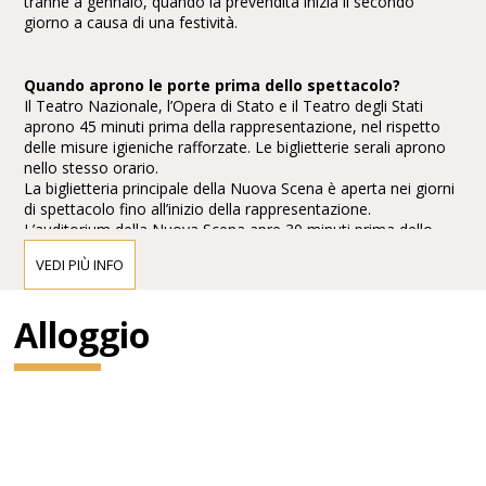
tranne a gennaio, quando la prevendita inizia il secondo
giorno a causa di una festività.
Quando aprono le porte prima dello spettacolo?
Il Teatro Nazionale, l’Opera di Stato e il Teatro degli Stati
aprono 45 minuti prima della rappresentazione, nel rispetto
delle misure igieniche rafforzate. Le biglietterie serali aprono
nello stesso orario.
La biglietteria principale della Nuova Scena è aperta nei giorni
di spettacolo fino all’inizio della rappresentazione.
L’auditorium della Nuova Scena apre 30 minuti prima dello
spettacolo.
VEDI PIÙ INFO
Quale abbigliamento è adatto per il teatro?
Alloggio
Il dress code è richiesto solo per eventi speciali. Con il loro
aspetto, i visitatori dimostrano di essere consapevoli
dell’occasione festiva che stanno vivendo in teatro. Persone
con abiti molto sporchi o il cui comportamento potrebbe
compromettere la sicurezza degli altri visitatori non sono
ammesse nei locali o possono esserne allontanate.