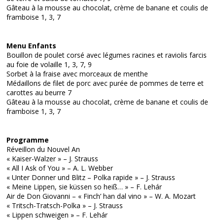
Gâteau à la mousse au chocolat, crème de banane et coulis de
framboise 1, 3, 7
Menu Enfants
Bouillon de poulet corsé avec légumes racines et raviolis farcis
au foie de volaille 1, 3, 7, 9
Sorbet à la fraise avec morceaux de menthe
Médaillons de filet de porc avec purée de pommes de terre et
carottes au beurre 7
Gâteau à la mousse au chocolat, crème de banane et coulis de
framboise 1, 3, 7
Programme
Réveillon du Nouvel An
« Kaiser-Walzer » – J. Strauss
« All I Ask of You » – A. L. Webber
« Unter Donner und Blitz – Polka rapide » – J. Strauss
« Meine Lippen, sie küssen so heiß… » – F. Lehár
Air de Don Giovanni – « Finch’ han dal vino » – W. A. Mozart
« Tritsch-Tratsch-Polka » – J. Strauss
« Lippen schweigen » – F. Lehár