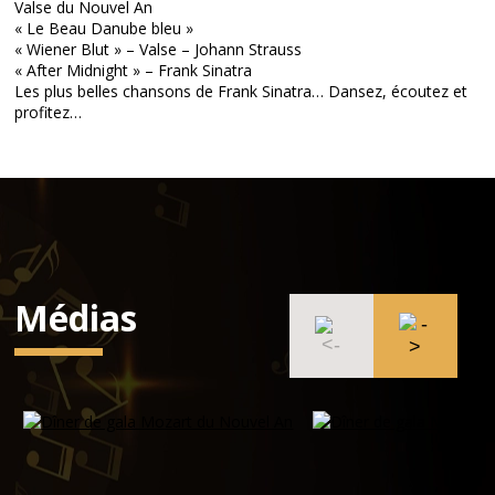
Valse du Nouvel An
« Le Beau Danube bleu »
« Wiener Blut » – Valse – Johann Strauss
« After Midnight » – Frank Sinatra
Les plus belles chansons de Frank Sinatra… Dansez, écoutez et
profitez…
Médias