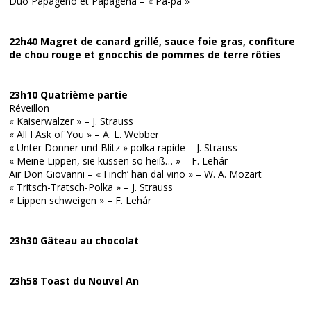
Duo Papageno et Papagena – « Pa-pa »
22h40 Magret de canard grillé, sauce foie gras, confiture
de chou rouge et gnocchis de pommes de terre rôties
23h10 Quatrième partie
Réveillon
« Kaiserwalzer » – J. Strauss
« All I Ask of You » – A. L. Webber
« Unter Donner und Blitz » polka rapide – J. Strauss
« Meine Lippen, sie küssen so heiß… » – F. Lehár
Air Don Giovanni – « Finch’ han dal vino » – W. A. Mozart
« Tritsch-Tratsch-Polka » – J. Strauss
« Lippen schweigen » – F. Lehár
23h30 Gâteau au chocolat
23h58 Toast du Nouvel An