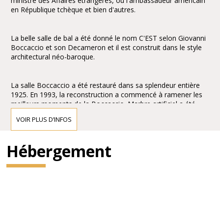
ministre des Affaires étrangères, ou l'ambassadeur américain
en République tchèque et bien d'autres.
La belle salle de bal a été donné le nom C'EST selon Giovanni
Boccaccio et son Decameron et il est construit dans le style
architectural néo-baroque.
La salle Boccaccio a été restauré dans sa splendeur entière
1925. En 1993, la reconstruction a commencé à ramener les
meilleurs moments de la Boccaccio. Marbre artificiel a été
restauré, toutes les décorations murales et de peintures ont
VOIR PLUS D’INFOS
été récupérées et nouvellement doré, des statues de petits
amours, suspendus des instruments de musique ou des
flèches de l'amour juste sous le plafond ont été
Hébergement
soigneusement reconstituées, miroirs et luminaires
remplacés. Et malgré l'horrible état avant la reconstruction, la
beauté originelle a été enregistré.
Aujourd'hui, vous pouvez admirer le parquet d'origine en
cassettes en bois. Chaque cassette est composée de 9 types
de bois oriental différentes. Temps et des milliers de