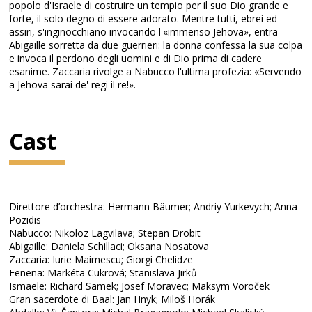
popolo d'Israele di costruire un tempio per il suo Dio grande e
forte, il solo degno di essere adorato. Mentre tutti, ebrei ed
assiri, s'inginocchiano invocando l'«immenso Jehova», entra
Abigaille sorretta da due guerrieri: la donna confessa la sua colpa
e invoca il perdono degli uomini e di Dio prima di cadere
esanime. Zaccaria rivolge a Nabucco l'ultima profezia: «Servendo
a Jehova sarai de' regi il re!».
Cast
Direttore d’orchestra: Hermann Bäumer; Andriy Yurkevych; Anna
Pozidis
Nabucco: Nikoloz Lagvilava; Stepan Drobit
Abigaille: Daniela Schillaci; Oksana Nosatova
Zaccaria: Iurie Maimescu; Giorgi Chelidze
Fenena: Markéta Cukrová; Stanislava Jirků
Ismaele: Richard Samek; Josef Moravec; Maksym Voroček
Gran sacerdote di Baal: Jan Hnyk; Miloš Horák