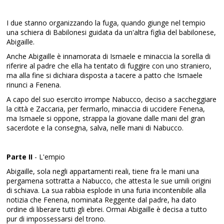
I due stanno organizzando la fuga, quando giunge nel tempio
una schiera di Babilonesi guidata da un'altra figlia del babilonese,
Abigaille.
Anche Abigaille è innamorata di Ismaele e minaccia la sorella di
riferire al padre che ella ha tentato di fuggire con uno straniero,
ma alla fine si dichiara disposta a tacere a patto che Ismaele
rinunci a Fenena.
A capo del suo esercito irrompe Nabucco, deciso a saccheggiare
la città e Zaccaria, per fermarlo, minaccia di uccidere Fenena,
ma Ismaele si oppone, strappa la giovane dalle mani del gran
sacerdote e la consegna, salva, nelle mani di Nabucco.
Parte II
- L'empio
Abigaille, sola negli appartamenti reali, tiene fra le mani una
pergamena sottratta a Nabucco, che attesta le sue umili origini
di schiava. La sua rabbia esplode in una furia incontenibile alla
notizia che Fenena, nominata Reggente dal padre, ha dato
ordine di liberare tutti gli ebrei. Ormai Abigaille è decisa a tutto
pur di impossessarsi del trono.