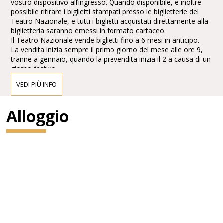
vostro dispositivo all’ingresso. Quando disponibile, è inoltre
possibile ritirare i biglietti stampati presso le biglietterie del
Teatro Nazionale, e tutti i biglietti acquistati direttamente alla
biglietteria saranno emessi in formato cartaceo.
Il Teatro Nazionale vende biglietti fino a 6 mesi in anticipo.
La vendita inizia sempre il primo giorno del mese alle ore 9,
tranne a gennaio, quando la prevendita inizia il 2 a causa di un
giorno festivo.
VEDI PIÙ INFO
A che ora aprono le porte prima dello spettacolo?
Il Teatro Nazionale, l’Opera di Stato e il Teatro degli Stati
Alloggio
aprono 45 minuti prima dell’inizio dello spettacolo, nel rispetto
di maggiori misure igieniche. Le biglietterie serali sono aperte
nello stesso orario.
La biglietteria principale della Nuova Scena nei giorni di
spettacolo è aperta fino all’inizio dello spettacolo.
L’auditorium della Nuova Scena apre 30 minuti prima dell’inizio
dello spettacolo.
Che tipo di abbigliamento è adatto per andare a
teatro?
Il dress code è richiesto solo per eventi speciali. Con il loro