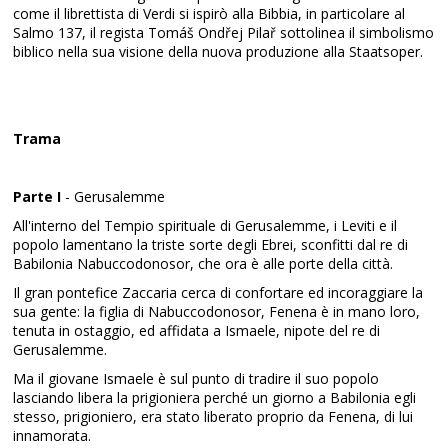
come il librettista di Verdi si ispirò alla Bibbia, in particolare al
Salmo 137, il regista Tomáš Ondřej Pilař sottolinea il simbolismo
biblico nella sua visione della nuova produzione alla Staatsoper.
Trama
Parte I
- Gerusalemme
All'interno del Tempio spirituale di Gerusalemme, i Leviti e il
popolo lamentano la triste sorte degli Ebrei, sconfitti dal re di
Babilonia Nabuccodonosor, che ora è alle porte della città.
Il gran pontefice Zaccaria cerca di confortare ed incoraggiare la
sua gente: la figlia di Nabuccodonosor, Fenena è in mano loro,
tenuta in ostaggio, ed affidata a Ismaele, nipote del re di
Gerusalemme.
Ma il giovane Ismaele è sul punto di tradire il suo popolo
lasciando libera la prigioniera perché un giorno a Babilonia egli
stesso, prigioniero, era stato liberato proprio da Fenena, di lui
innamorata.