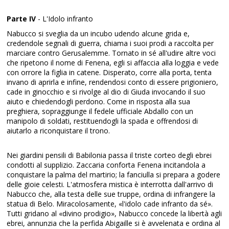
Parte IV
- L'Idolo infranto
Nabucco si sveglia da un incubo udendo alcune grida e,
credendole segnali di guerra, chiama i suoi prodi a raccolta per
marciare contro Gerusalemme. Tornato in sé all'udire altre voci
che ripetono il nome di Fenena, egli si affaccia alla loggia e vede
con orrore la figlia in catene. Disperato, corre alla porta, tenta
invano di aprirla e infine, rendendosi conto di essere prigioniero,
cade in ginocchio e si rivolge al dio di Giuda invocando il suo
aiuto e chiedendogli perdono. Come in risposta alla sua
preghiera, sopraggiunge il fedele ufficiale Abdallo con un
manipolo di soldati, restituendogli la spada e offrendosi di
aiutarlo a riconquistare il trono.
Nei giardini pensili di Babilonia passa il triste corteo degli ebrei
condotti al supplizio. Zaccaria conforta Fenena incitandola a
conquistare la palma del martirio; la fanciulla si prepara a godere
delle gioie celesti. L'atmosfera mistica è interrotta dall'arrivo di
Nabucco che, alla testa delle sue truppe, ordina di infrangere la
statua di Belo. Miracolosamente, «l'idolo cade infranto da sé».
Tutti gridano al «divino prodigio», Nabucco concede la libertà agli
ebrei, annunzia che la perfida Abigaille si è avvelenata e ordina al