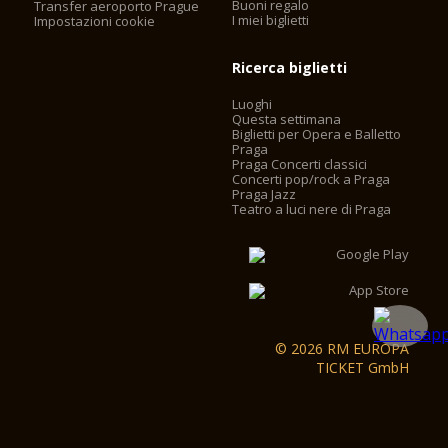
Buoni regalo
Transfer aeroporto Prague
nuova-costruzione del NationalMuseum.
I miei biglietti
Impostazioni cookie
Con i tram diurni numeri 3, 9, 14 e 24 o tram notturni Nos 51,
Ricerca biglietti
52, 54, 55, 56 e 58 fino alla fermata "Vaclavske namesti", poi
a piedi in salita sul lato sinistro della piazza San Venceslao alla
Luoghi
Questa settimana
semafori di tutta Wilsonova e Vinohradská strade. Poi girare a
Biglietti per Opera e Balletto
sinistra lungo la nuova-costruzione del National Museum.
Praga
Praga Concerti classici
Concerti pop/rock a Praga
In metro
Praga Jazz
Per la stazione "Muzeum", linee A e C (verde e rosso), e poi a
Teatro a luci nere di Praga
piedi lungo la Costruzione nuova del National Museum.
© 2026 RM EUROPA
TICKET GmbH