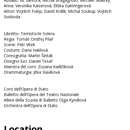
Abdallo: Vít Šantora; Michal Bragagnolo; Michael Skalický
Anna: Veronika Kaiserová; Eliška Gattringerová
Attori: Vojtěch Fülep; David Králík; Michal Soukup; Vojtěch
Svoboda
Libretto: Temistocle Solera
Regia: Tomáš Ondřej Pilař
Scene: Petr Vítek
Costumi: Dana Haklová
Coreografia: Martin Šinták
Disegno luci: Daniel Tesař
Maestra del coro: Zuzana Kadlčíková
Drammaturgia: Jitka Slavíková
Coro dell’Opera di Stato
Balletto dell’Opera del Teatro Nazionale
Allievi della Scuola di Balletto Olga Kyndlová
Orchestra dell’Opera di Stato
Location