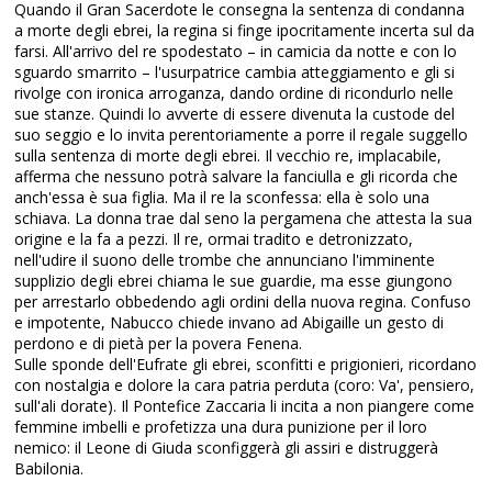
Quando il Gran Sacerdote le consegna la sentenza di condanna
a morte degli ebrei, la regina si finge ipocritamente incerta sul da
farsi. All'arrivo del re spodestato – in camicia da notte e con lo
sguardo smarrito – l'usurpatrice cambia atteggiamento e gli si
rivolge con ironica arroganza, dando ordine di ricondurlo nelle
sue stanze. Quindi lo avverte di essere divenuta la custode del
suo seggio e lo invita perentoriamente a porre il regale suggello
sulla sentenza di morte degli ebrei. Il vecchio re, implacabile,
afferma che nessuno potrà salvare la fanciulla e gli ricorda che
anch'essa è sua figlia. Ma il re la sconfessa: ella è solo una
schiava. La donna trae dal seno la pergamena che attesta la sua
origine e la fa a pezzi. Il re, ormai tradito e detronizzato,
nell'udire il suono delle trombe che annunciano l'imminente
supplizio degli ebrei chiama le sue guardie, ma esse giungono
per arrestarlo obbedendo agli ordini della nuova regina. Confuso
e impotente, Nabucco chiede invano ad Abigaille un gesto di
perdono e di pietà per la povera Fenena.
Sulle sponde dell'Eufrate gli ebrei, sconfitti e prigionieri, ricordano
con nostalgia e dolore la cara patria perduta (coro: Va', pensiero,
sull'ali dorate). Il Pontefice Zaccaria li incita a non piangere come
femmine imbelli e profetizza una dura punizione per il loro
nemico: il Leone di Giuda sconfiggerà gli assiri e distruggerà
Babilonia.