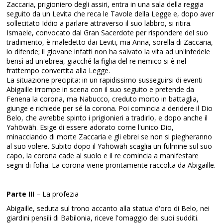
Zaccaria, prigioniero degli assiri, entra in una sala della reggia
seguito da un Levita che reca le Tavole della Legge e, dopo aver
sollecitato Iddio a parlare attraverso il suo labbro, si ritira.
Ismaele, convocato dal Gran Sacerdote per rispondere del suo
tradimento, è maledetto dai Leviti, ma Anna, sorella di Zaccaria,
lo difende; il giovane infatti non ha salvato la vita ad un'infedele
bensì ad un'ebrea, giacché la figlia del re nemico si è nel
frattempo convertita alla Legge.
La situazione precipita: in un rapidissimo susseguirsi di eventi
Abigaille irrompe in scena con il suo seguito e pretende da
Fenena la corona, ma Nabucco, creduto morto in battaglia,
giunge e richiede per sé la corona. Poi comincia a deridere il Dio
Belo, che avrebbe spinto i prigionieri a tradirlo, e dopo anche il
Yəhōwāh. Esige di essere adorato come l'unico Dio,
minacciando di morte Zaccaria e gli ebrei se non si piegheranno
al suo volere. Subito dopo il Yəhōwāh scaglia un fulmine sul suo
capo, la corona cade al suolo e il re comincia a manifestare
segni di follia. La corona viene prontamente raccolta da Abigaille.
Parte III
– La profezia
Abigaille, seduta sul trono accanto alla statua d'oro di Belo, nei
giardini pensili di Babilonia, riceve l'omaggio dei suoi sudditi.