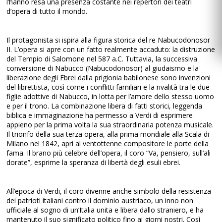
l’hanno resa una presenza costante nei repertori dei teatri
d’opera di tutto il mondo.
Il protagonista si ispira alla figura storica del re Nabucodonosor
II. L’opera si apre con un fatto realmente accaduto: la distruzione
del Tempio di Salomone nel 587 a.C. Tuttavia, la successiva
conversione di Nabucco (Nabucodonosor) al giudaismo e la
liberazione degli Ebrei dalla prigionia babilonese sono invenzioni
del librettista, così come i conflitti familiari e la rivalità tra le due
figlie adottive di Nabucco, in lotta per l’amore dello stesso uomo
e per il trono. La combinazione libera di fatti storici, leggenda
biblica e immaginazione ha permesso a Verdi di esprimere
appieno per la prima volta la sua straordinaria potenza musicale.
Il trionfo della sua terza opera, alla prima mondiale alla Scala di
Milano nel 1842, aprì al ventottenne compositore le porte della
fama. Il brano più celebre dell’opera, il coro “Va, pensiero, sull’ali
dorate”, esprime la speranza di libertà degli esuli ebrei.
All’epoca di Verdi, il coro divenne anche simbolo della resistenza
dei patrioti italiani contro il dominio austriaco, un inno non
ufficiale al sogno di un’Italia unita e libera dallo straniero, e ha
mantenuto il suo significato politico fino ai giorni nostri. Così