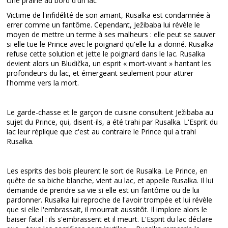
Une prairie au bord d'un lac
Victime de l'infidélité de son amant, Rusalka est condamnée à
errer comme un fantôme. Cependant, Ježibaba lui révèle le
moyen de mettre un terme à ses malheurs : elle peut se sauver
si elle tue le Prince avec le poignard qu'elle lui a donné. Rusalka
refuse cette solution et jette le poignard dans le lac. Rusalka
devient alors un Bludička, un esprit « mort-vivant » hantant les
profondeurs du lac, et émergeant seulement pour attirer
l'homme vers la mort.
Le garde-chasse et le garçon de cuisine consultent Ježibaba au
sujet du Prince, qui, disent-ils, a été trahi par Rusalka. L'Esprit du
lac leur réplique que c'est au contraire le Prince qui a trahi
Rusalka.
Les esprits des bois pleurent le sort de Rusalka. Le Prince, en
quête de sa biche blanche, vient au lac, et appelle Rusalka. Il lui
demande de prendre sa vie si elle est un fantôme ou de lui
pardonner. Rusalka lui reproche de l'avoir trompée et lui révèle
que si elle l'embrassait, il mourrait aussitôt. Il implore alors le
baiser fatal : ils s'embrassent et il meurt. L'Esprit du lac déclare