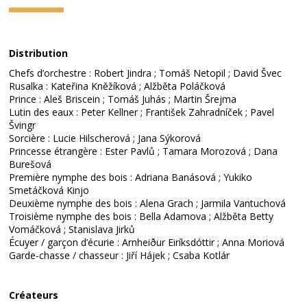
Distribution
Chefs d’orchestre : Robert Jindra ; Tomáš Netopil ; David Švec
Rusalka : Kateřina Kněžíková ; Alžběta Poláčková
Prince : Aleš Briscein ; Tomáš Juhás ; Martin Šrejma
Lutin des eaux : Peter Kellner ; František Zahradníček ; Pavel
Švingr
Sorcière : Lucie Hilscherová ; Jana Sýkorová
Princesse étrangère : Ester Pavlů ; Tamara Morozová ; Dana
Burešová
Première nymphe des bois : Adriana Banásová ; Yukiko
Smetáčková Kinjo
Deuxième nymphe des bois : Alena Grach ; Jarmila Vantuchová
Troisième nymphe des bois : Bella Adamova ; Alžběta Betty
Vomáčková ; Stanislava Jirků
Écuyer / garçon d’écurie : Arnheiður Eiríksdóttir ; Anna Moriová
Garde-chasse / chasseur : Jiří Hájek ; Csaba Kotlár
Créateurs