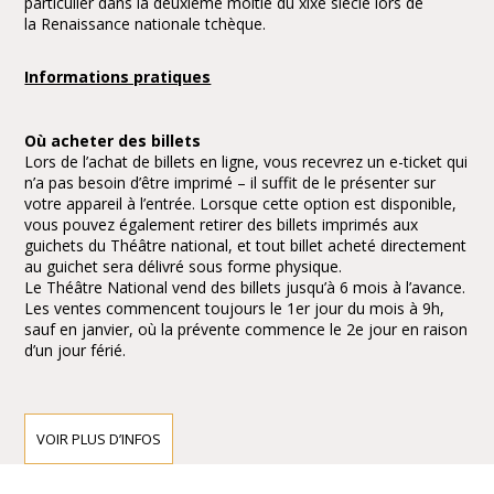
particulier dans la deuxième moitié du xixe siècle lors de
la Renaissance nationale tchèque.
Informations pratiques
Où acheter des billets
Lors de l’achat de billets en ligne, vous recevrez un e-ticket qui
n’a pas besoin d’être imprimé – il suffit de le présenter sur
votre appareil à l’entrée. Lorsque cette option est disponible,
vous pouvez également retirer des billets imprimés aux
guichets du Théâtre national, et tout billet acheté directement
au guichet sera délivré sous forme physique.
Le Théâtre National vend des billets jusqu’à 6 mois à l’avance.
Les ventes commencent toujours le 1er jour du mois à 9h,
sauf en janvier, où la prévente commence le 2e jour en raison
d’un jour férié.
À quelle heure ouvrent les portes avant le spectacle ?
Le Théâtre National, l’Opéra d’État et le Théâtre des États
VOIR PLUS D’INFOS
ouvrent 45 minutes avant le début du spectacle, en tenant
compte des mesures d’hygiène renforcées. Les guichets du