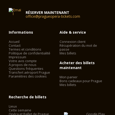
Pour la station "Mustek", ligne B (jaune), puis à pied sur la rue
Narodni; ou à la station "Karlovo náměstí" et deux arrêts de
RÉSERVER MAINTENANT
office@pragueopera-tickets.com
tram n ° 6, 18 ou 22 jusqu'à l'arrêt "divadlo Národní". Pour la
station "Staroměstská", la ligne A (verte), puis deux arrêts de
tram n ° 17 jusqu'à l'arrêt "divadlo Národní".
Informations
Aide & service
Accueil
Connexion client
Contact
Récupération du mot de
Termes et conditions
passe
Politique de confidentialité
Mes billets
Impressum
Votre avis compte
Acheter des billets
À propos de nous
maintenant
Questions fréquentes
Transfert aéroport Prague
Paramètres des cookies
Mon panier
Bons cadeaux pour Prague
Mes billets
Recherche de billets
Lieux
Cette semaine
Opéra et Ballet de Prague