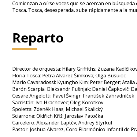
Comienzan a oírse voces que se acercan en búsqueda d
Tosca. Tosca, desesperada, sube rápidamente a la muralla
Reparto
Director de orquesta: Hilary Griffiths; Zuzana Kadlčíko
Floria Tosca: Petra Alvarez Šimková; Olga Busuioc
Mario Cavaradossi: Kyungho Kim; Peter Berger; Atalla
Barón Scarpia: Oleksandr Pušnjak; Daniel Čapkovič; Da
Cesare Angelotti: Pavel Švingr; František Zahradníček
Sacristán: Ivo Hrachovec; Oleg Korotkov
Spoletta: Zdeněk Haas; Michael Skalický
Sciarrone: Oldřich Kříž; Jaroslav Patočka
Carcelero: Alexander Laptěv; Andrey Styrkul
Pastor: Joshua Alvarez, Coro Filarmónico Infantil de P