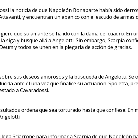
ossi la noticia de que Napoleón Bonaparte había sido derrota
os Attavanti, y encuentran un abanico con el escudo de armas d
iere que su amante se ha ido con la dama del cuadro. En un 
a siga y busque allá a Angelotti. Sin embargo, Scarpia conf
Deum y todos se unen en la plegaria de acción de gracias.
 sobre sus deseos amorosos y la búsqueda de Angelotti. Se oy
cida ante él una vez que finalice su actuación. Spoletta, p
estado a Cavaradossi.
sultados ordena que sea torturado hasta que confiese. En me
Angelotti.
llega Sciarrone para informar a Scarpia de que Napoleón habí